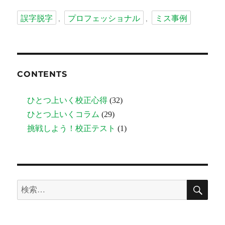
タ
誤字脱字
プロフェッショナル
ミス事例
,
,
グ
CONTENTS
ひとつ上いく校正心得
(32)
ひとつ上いくコラム
(29)
挑戦しよう！校正テスト
(1)
検
検
索
索: