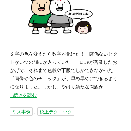
文字の色を変えたら数字が化けた！ 関係ないピク
ト
がいつの間にか入っていた！ DTP
が普及したお
かげで、それまで
色校
や
下版
でしかできなかった
「画像や色のチェック」が、早め早めにできるよう
になりました。しかし、やはり新たな問題が
“文字校正は白黒コピーで行おう” の
続きを読む
タ
ミス事例
校正テクニック
,
グ