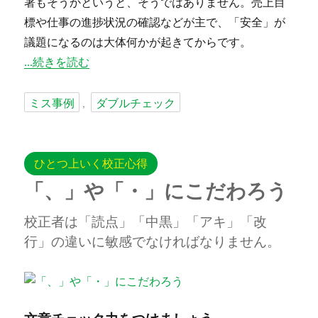
署もそうかというと、そうではありません。売上目
標や仕事の進捗状況の確認などが主で、「安全」が
議題になるのは大体何かが起きてからです。
“安全管理のミーティングをしよう” の
続きを読む
タ
ミス事例
ダブルチェック
,
グ
ひとつ上いく校正心得
「、」や「・」にこだわろう
校正者は「読点」「中黒」「アキ」「改
行」の違いに敏感でなければなりません。