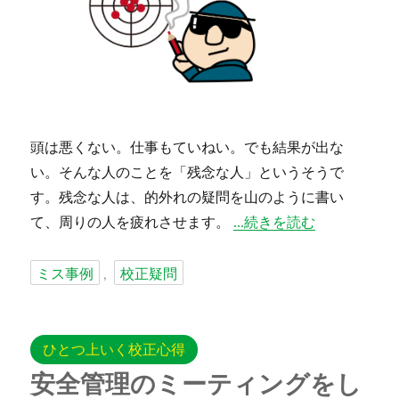
頭は悪くない。仕事もていねい。でも結果が出な
い。そんな人のことを「残念な人」というそうで
す。残念な人は、的外れの
疑問
を山のように書い
“疑問は全勝を目指そう”
て、周りの人を疲れさせます。
続きを読む
タ
ミス事例
校正疑問
,
グ
ひとつ上いく校正心得
安全管理のミーティングをし