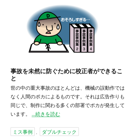
事故を未然に防ぐために校正者ができるこ
と
世の中の重大事故のほとんどは、機械の誤動作では
なく人間のポカによるものです。それは広告作りも
同じで、制作に関わる多くの部署でポカが発生して
“事故事例から学ぼう” の
います。
続きを読む
タ
ミス事例
ダブルチェック
,
グ