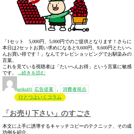
「1セット 5,000円、5,000円でのご提供となります！さらに
本日は2セットお買い求めになると9,600円、9,600円とたいへ
んお買い得です！」なんてテレビショッピングでお馴染みの
言葉。
これを見ている視聴者は「たいへんお得」という言葉に敏感
“そ
です。
続きを読む
投
の
タ
稿
「お
グ
ueiku01
広告提案
,
消費者視点
者
得」、
ひとつ上いくコラム
ち
ょ
っ
「お売り下さい」のすごさ
と
待
本文に上手に誘導するキャッチコピーのテクニック、その成
っ
功例を紹介。