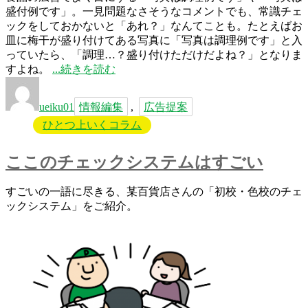
盛付例です」。一見問題なさそうなコメントでも、常識チェ
ックをしておかないと「あれ？」なんてことも。たとえばお
皿に梅干が盛り付けてある写真に「写真は調理例です」と入
っていたら、「調理…？盛り付けただけだよね？」となりま
“「写
すよね。
続きを読む
投
真
タ
稿
は
グ
ueiku01
情報編集
,
広告提案
者
イ
ひとつ上いくコラム
メ
ー
ジ
ここのチェックシステムはすごい
で
す」
すごいの一語に尽きる、某百貨店さんの「初校・色校のチェ
の
ックシステム」をご紹介。
境
界
線”
の