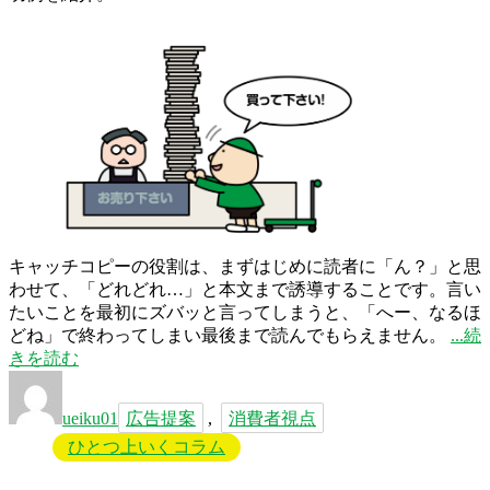
て！”
の
キャッチコピーの役割は、まずはじめに読者に「ん？」と思
わせて、「どれどれ…」と本文まで誘導することです。言い
たいことを最初にズバッと言ってしまうと、「へー、なるほ
“
どね」で終わってしまい最後まで読んでもらえません。
続
売
きを読む
投
タ
り
稿
グ
下
ueiku01
広告提案
,
消費者視点
者
さ
ひとつ上いくコラム
い
の