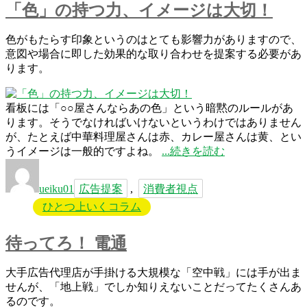
す
「色」の持つ力、イメージは大切！
ご
さ”
色がもたらす印象というのはとても影響力がありますので、
の
意図や場合に即した効果的な取り合わせを提案する必要があ
ります。
看板には「○○屋さんならあの色」という暗黙のルールがあ
ります。そうでなければいけないというわけではありません
が、たとえば中華料理屋さんは赤、カレー屋さんは黄、とい
“「色」
うイメージは一般的ですよね。
続きを読む
投
タ
の
稿
グ
持
ueiku01
広告提案
,
消費者視点
者
つ
ひとつ上いくコラム
力、
イ
メ
待ってろ！ 電通
ー
ジ
大手広告代理店が手掛ける大規模な「空中戦」には手が出ま
は
せんが、「地上戦」でしか知りえないことだってたくさんあ
大
るのです。