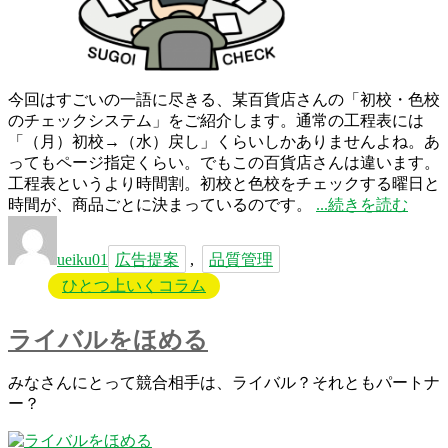
今回はすごいの一語に尽きる、某百貨店さんの「初校・色校
のチェックシステム」をご紹介します。通常の工程表には
「（月）初校→（水）戻し」くらいしかありませんよね。あ
ってもページ指定くらい。でもこの百貨店さんは違います。
工程表というより時間割。初校と色校をチェックする曜日と
“こ
時間が、商品ごとに決まっているのです。
続きを読む
投
タ
こ
稿
グ
の
ueiku01
広告提案
,
品質管理
者
チ
ひとつ上いくコラム
ェ
ッ
ク
ライバルをほめる
シ
ス
みなさんにとって競合相手は、ライバル？それともパートナ
テ
ー？
ム
は