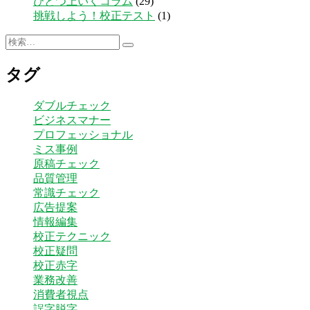
ひとつ上いくコラム
(29)
挑戦しよう！校正テスト
(1)
検
検
索:
索
タグ
ダブルチェック
ビジネスマナー
プロフェッショナル
ミス事例
原稿チェック
品質管理
常識チェック
広告提案
情報編集
校正テクニック
校正疑問
校正赤字
業務改善
消費者視点
誤字脱字