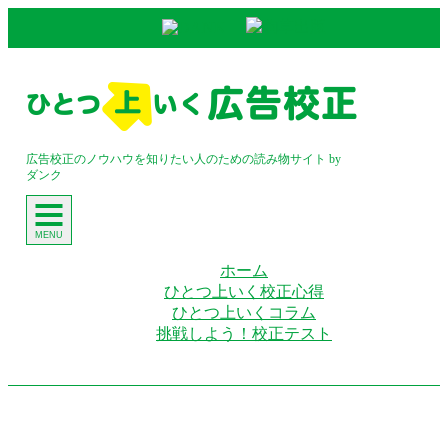
コ
ン
テ
ン
ツ
広告校正のノウハウを知りたい人のための読み物サイト by
へ
ダンク
ス
キ
ッ
MENU
プ
ホーム
ひとつ上いく校正心得
ひとつ上いくコラム
挑戦しよう！校正テスト