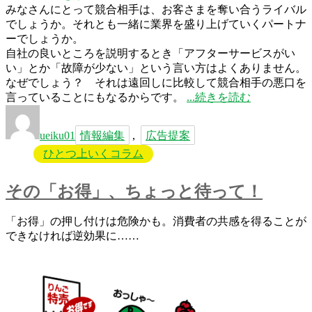
す
みなさんにとって競合相手は、お客さまを奪い合うライバル
ご
でしょうか。それとも一緒に業界を盛り上げていくパートナ
い”
ーでしょうか。
の
自社の良いところを説明するとき「アフターサービスがい
い」とか「故障が少ない」という言い方はよくありません。
なぜでしょう？ それは遠回しに比較して競合相手の悪口を
“ラ
言っていることにもなるからです。
続きを読む
投
タ
イ
稿
グ
バ
ueiku01
情報編集
,
広告提案
者
ル
ひとつ上いくコラム
を
ほ
め
その「お得」、ちょっと待って！
る”
の
「お得」の押し付けは危険かも。消費者の共感を得ることが
できなければ逆効果に……