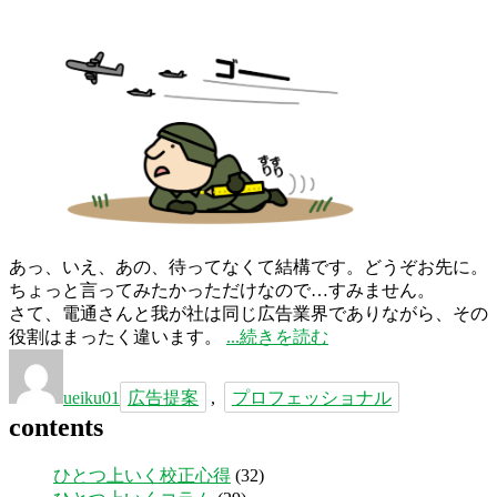
切！”
の
あっ、いえ、あの、待ってなくて結構です。どうぞお先に。
ちょっと言ってみたかっただけなので…すみません。
さて、電通さんと我が社は同じ広告業界でありながら、その
“待
役割はまったく違います。
続きを読む
投
タ
っ
稿
グ
て
ueiku01
広告提案
,
プロフェッショナル
者
ろ！
contents
電
通”
ひとつ上いく校正心得
(32)
の