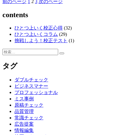
グ
固
固
固
前のページ
1
2
3
次のページ
投
ー
メ
定
定
定
稿
ー
contents
ペ
ペ
ペ
ジ
ー
ー
ー
の
は
ジ
ジ
ジ
ひとつ上いく校正心得
(32)
大
ペ
ひとつ上いくコラム
(29)
切！”
ー
挑戦しよう！校正テスト
(1)
の
ジ
検
検
索:
送
索
タグ
り
ダブルチェック
ビジネスマナー
プロフェッショナル
ミス事例
原稿チェック
品質管理
常識チェック
広告提案
情報編集