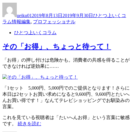
本
投
投
カ
一
稿
稿
テ
の
ueiku01
2019年8月13日
2019年9月30日
ひとつ上いくコ
者
日:
ゴ
小
タ
ラム
情報編集
,
プロフェッショナル
リ
型
グ
ー
国
ひとつ上いくコラム
語
辞
その「お得」、ちょっと待って！
典”
の
「お得」の押し付けは危険かも。消費者の共感を得ることが
できなければ逆効果に……
「1セット 5,000円、5,000円でのご提供となります！さらに
本日は2セットお買い求めになると9,600円、9,600円とたいへ
んお買い得です！」なんてテレビショッピングでお馴染みの
言葉。
これを見ている視聴者は「たいへんお得」という言葉に敏感
“そ
です。
続きを読む
の