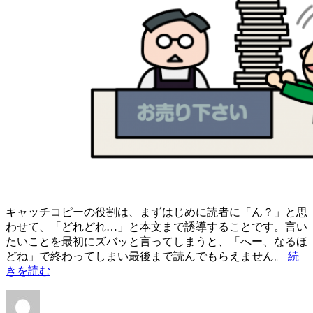
キャッチコピーの役割は、まずはじめに読者に「ん？」と思
わせて、「どれどれ…」と本文まで誘導することです。言い
たいことを最初にズバッと言ってしまうと、「へー、なるほ
“「
どね」で終わってしまい最後まで読んでもらえません。
続
売
きを読む
り
投
投
カ
下
稿
稿
テ