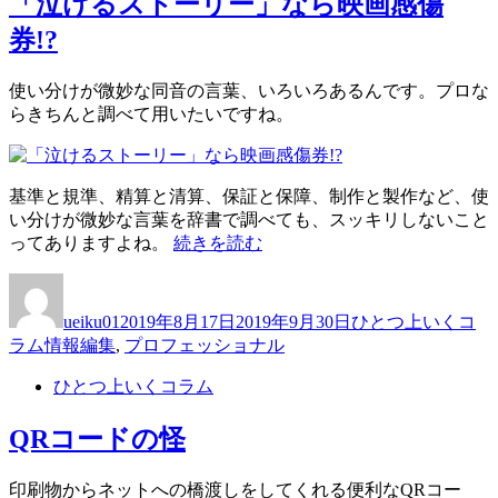
「泣けるストーリー」なら映画感傷
券!?
使い分けが微妙な同音の言葉、いろいろあるんです。プロな
らきちんと調べて用いたいですね。
基準と規準、精算と清算、保証と保障、制作と製作など、使
い分けが微妙な言葉を辞書で調べても、スッキリしないこと
“「泣
ってありますよね。
続きを読む
け
投
投
カ
る
稿
稿
テ
ス
ueiku01
2019年8月17日
2019年9月30日
ひとつ上いくコ
者
日:
ゴ
ト
タ
ラム
情報編集
,
プロフェッショナル
リ
ー
グ
ー
リ
ひとつ上いくコラム
ー」
な
QRコードの怪
ら
映
印刷物からネットへの橋渡しをしてくれる便利なQRコー