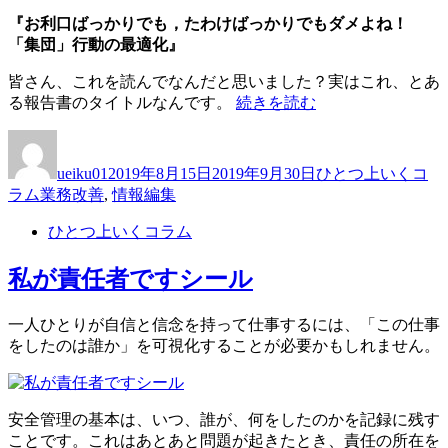
『お利口ばっかりでも，たわけばっかりでもダメよね！
「集団」行動の最適化』
皆さん、これを読んでなんだと思いました？実はこれ、とあ
“非
る報告書のタイトルなんです。
続きを読む
ま
投
投
カ
じ
稿
稿
テ
め
ueiku01
2019年8月15日
2019年9月30日
ひとつ上いくコ
者
日:
ゴ
の
タ
ラム
業務改善
,
情報編集
リ
ス
グ
ー
ス
ひとつ上いくコラム
メ”
の
私が責任者ですシール
一人ひとりが自信と信念を持って仕事するには、「この仕事
をしたのは誰か」を可視化することが必要かもしれません。
安全管理の基本は、いつ、誰が、何をしたのかを記録に残す
ことです。これはあとあと問題が起きたとき、責任の所在を