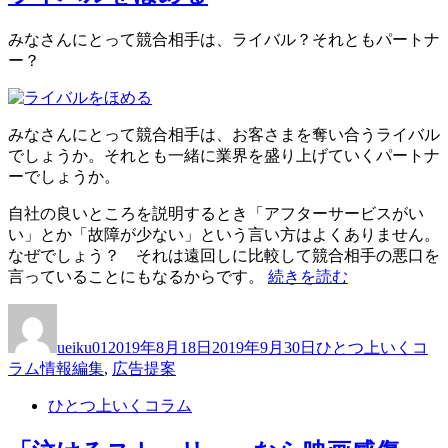
堂々
と”
みなさんにとって競合相手は、ライバル？それともパートナ
の
ー？
みなさんにとって競合相手は、お客さまを奪い合うライバル
でしょうか。それとも一緒に業界を盛り上げていくパートナ
ーでしょうか。
自社の良いところを説明するとき「アフターサービスがい
い」とか「故障が少ない」という言い方はよくありません。
なぜでしょう？ それは遠回しに比較して競合相手の悪口を
“ラ
言っていることにもなるからです。
続きを読む
イ
投
投
カ
バ
稿
稿
テ
ル
ueiku01
2019年8月18日
2019年9月30日
ひとつ上いくコ
者
日:
ゴ
を
タ
ラム
情報編集
,
広告提案
リ
ほ
グ
ー
め
ひとつ上いくコラム
る”
の