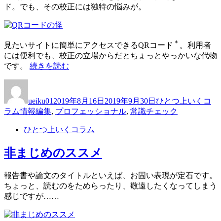
画
ド。でも、その校正には独特の悩みが。
感
傷
券!?”
の
＊
見たいサイトに簡単にアクセスできるQRコード
。利用者
には便利でも、校正の立場からだとちょっとやっかいな代物
“QR
です。
続きを読む
コ
投
投
カ
ー
稿
稿
テ
ド
ueiku01
2019年8月16日
2019年9月30日
ひとつ上いくコ
者
日:
ゴ
の
タ
ラム
情報編集
,
プロフェッショナル
,
常識チェック
リ
怪”
グ
ー
の
ひとつ上いくコラム
非まじめのススメ
報告書や論文のタイトルといえば、お固い表現が定石です。
ちょっと、読むのをためらったり、敬遠したくなってしまう
感じですが……