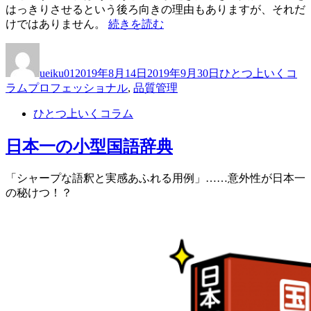
はっきりさせるという後ろ向きの理由もありますが、それだ
“私
けではありません。
続きを読む
が
投
投
カ
責
稿
稿
テ
任
ueiku01
2019年8月14日
2019年9月30日
ひとつ上いくコ
者
日:
ゴ
者
タ
ラム
プロフェッショナル
,
品質管理
リ
で
グ
ー
す
ひとつ上いくコラム
シ
ー
日本一の小型国語辞典
ル”
の
「シャープな語釈と実感あふれる用例」……意外性が日本一
の秘けつ！？