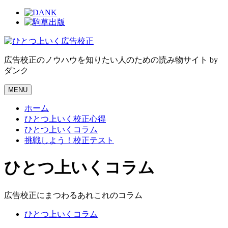
コ
ン
広告校正のノウハウを知りたい人のための読み物サイト by
テ
ダンク
ン
ツ
MENU
へ
ス
ホーム
キ
ひとつ上いく校正心得
ッ
ひとつ上いくコラム
プ
挑戦しよう！校正テスト
ひとつ上いくコラム
広告校正にまつわるあれこれのコラム
ひとつ上いくコラム