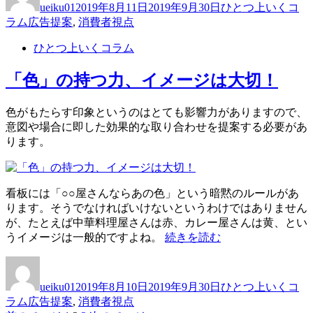
さ
ueiku01
2019年8月11日
2019年9月30日
ひとつ上いくコ
者
日:
ゴ
い」
タ
ラム
広告提案
,
消費者視点
リ
の
グ
ー
す
ひとつ上いくコラム
ご
さ”
「色」の持つ力、イメージは大切！
の
色がもたらす印象というのはとても影響力がありますので、
意図や場合に即した効果的な取り合わせを提案する必要があ
ります。
看板には「○○屋さんならあの色」という暗黙のルールがあ
ります。そうでなければいけないというわけではありません
が、たとえば中華料理屋さんは赤、カレー屋さんは黄、とい
“「色」
うイメージは一般的ですよね。
続きを読む
の
投
投
カ
持
稿
稿
テ
つ
ueiku01
2019年8月10日
2019年9月30日
ひとつ上いくコ
者
日:
ゴ
力、
タ
ラム
広告提案
,
消費者視点
リ
イ