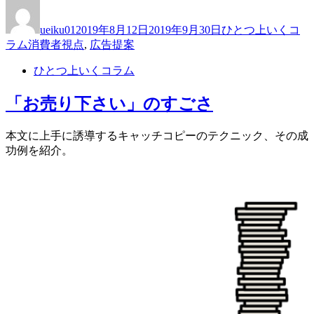
投
投
カ
「お
稿
稿
テ
得」、
ueiku01
2019年8月12日
2019年9月30日
ひとつ上いくコ
者
日:
ゴ
ち
タ
ラム
消費者視点
,
広告提案
リ
ょ
グ
ー
っ
ひとつ上いくコラム
と
待
「お売り下さい」のすごさ
っ
て！”
本文に上手に誘導するキャッチコピーのテクニック、その成
の
功例を紹介。