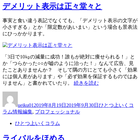
デメリット表示は正々堂々と
事実と食い違う表記でなくても、「デメリット表示の文字が
小さすぎる」とか「限定数があいまい」という場合も景表法
にひっかかります。
「3日で10㎏の減量に成功！誰もが絶対に痩せられる！」と
か「つらかった○○が嘘のように治った！」なんて広告、見
たことありませんか？ そして隅の方にとても小さく「効果
には個人差があります」や「必ず効果を保証するものではあ
“デ
りません」と書かれていたり。
続きを読む
メ
投
投
カ
リ
稿
稿
テ
ッ
ueiku01
2019年8月19日
2019年9月30日
ひとつ上いくコ
者
日:
ゴ
ト
タ
ラム
情報編集
,
プロフェッショナル
リ
表
グ
ー
示
ひとつ上いくコラム
は
正々
ライバルをほめる