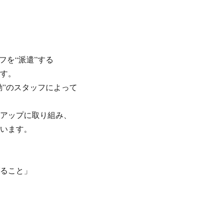
フを“派遣”する
ます。
勤”のスタッフによって
ルアップに取り組み、
ています。
げること」