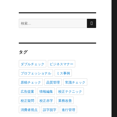
検
検
索
索:
タグ
ダブルチェック
ビジネスマナー
プロフェッショナル
ミス事例
原稿チェック
品質管理
常識チェック
広告提案
情報編集
校正テクニック
校正疑問
校正赤字
業務改善
消費者視点
誤字脱字
進行管理