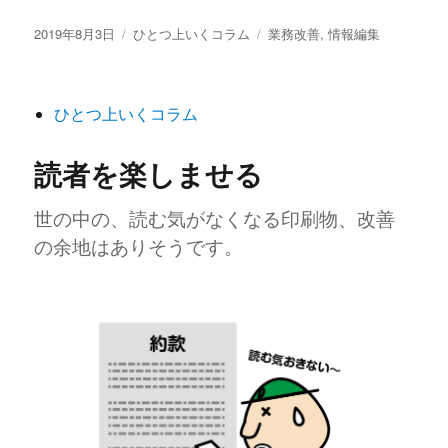
投
カ
タ
2019年8月3日
ひとつ上いくコラム
業務改善
,
情報編集
稿
テ
グ
日:
ゴ
リ
ひとつ上いくコラム
ー
読者を楽しませる
世の中の、読む気がなくなる印刷物、改善
の余地はありそうです。