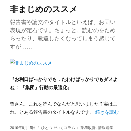
非まじめのススメ
報告書や論文のタイトルといえば、お固い
表現が定石です。ちょっと、読むのをため
らったり、敬遠したくなってしまう感じで
すが……
『お利口ばっかりでも，たわけばっかりでもダメよ
ね！ 「集団」行動の最適化』
皆さん、これを読んでなんだと思いました？実はこ
“非まじめのススメ
れ、とある報告書のタイトルなんです。
続きを読む
投
カ
タ
2019年8月15日
ひとつ上いくコラム
業務改善
,
情報編集