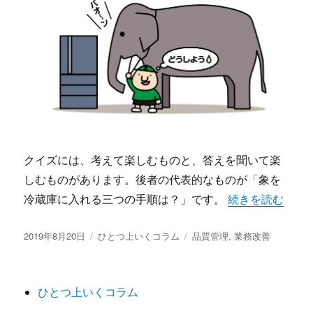
クイズには、考えて楽しむものと、答えを聞いて楽
しむものがあります。後者の代表的なものが「象を
“象を冷蔵庫に入
冷蔵庫に入れる三つの手順は？」です。
続きを読む
投
カ
タ
2019年8月20日
ひとつ上いくコラム
品質管理
,
業務改善
稿
テ
グ
日:
ゴ
リ
ひとつ上いくコラム
ー