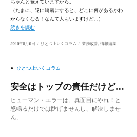
ちゃんと覚えていますから。
（たまに、逆に綺麗にすると、どこに何があるかわ
からなくなる！なんて人もいますけど…）
“机の上は滑走路” の
続きを読む
投
カ
タ
2019年8月9日
ひとつ上いくコラム
業務改善
,
情報編集
稿
テ
グ
日:
ゴ
リ
ひとつ上いくコラム
ー
安全はトップの責任だけど…
ヒューマン・エラーは、真面目にやれ！と
怒鳴るだけでは防げませんし、解決しませ
ん。