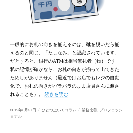
一般的にお札の向きを揃えるのは、靴を脱いだら揃
えるのと同じ、「たしなみ」と認識されています。
だとすると、銀行のATMは相当無礼者（物）です。
私の記憶が確かなら、お札の向きが揃って出てきた
ためしがありません（最近ではお店でもレジの自動
化で、お札の向きがバラバラのまま店員さんに渡さ
“お札の向きはその日の気分” の
れることも）。
続きを読む
投
カ
タ
2019年8月27日
ひとつ上いくコラム
業務改善
,
プロフェッシ
稿
テ
グ
ョナル
日:
ゴ
リ