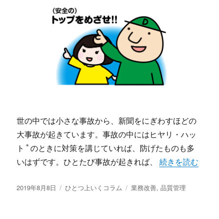
世の中では小さな事故から、新聞をにぎわすほどの
大事故が起きています。事故の中にはヒヤリ・ハッ
＊
ト
のときに対策を講じていれば、防げたものも多
“安全はトップの
いはずです。ひとたび事故が起きれば、
続きを読む
投
カ
タ
2019年8月8日
ひとつ上いくコラム
業務改善
,
品質管理
稿
テ
グ
日:
ゴ
リ