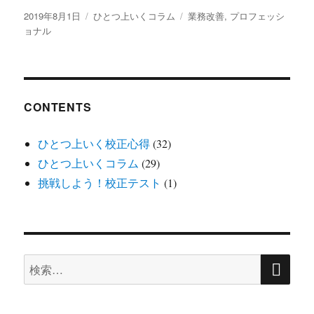
投
カ
タ
2019年8月1日
ひとつ上いくコラム
業務改善
,
プロフェッシ
稿
テ
グ
ョナル
日:
ゴ
リ
ー
CONTENTS
ひとつ上いく校正心得
(32)
ひとつ上いくコラム
(29)
挑戦しよう！校正テスト
(1)
検
検
索
索: