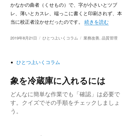
かなかの曲者（くせもの）で、字が小さいとツブ
レ、薄いとカスレ、端っこに書くと印刷されず、本
“外側5mmには書かない”
当に校正者泣かせだったのです。
続きを読む
投
カ
タ
2019年8月21日
ひとつ上いくコラム
業務改善
,
品質管理
稿
テ
グ
日:
ゴ
リ
ひとつ上いくコラム
ー
象を冷蔵庫に入れるには
どんなに簡単な作業でも「確認」は必要で
す。クイズでその手順をチェックしましょ
う。