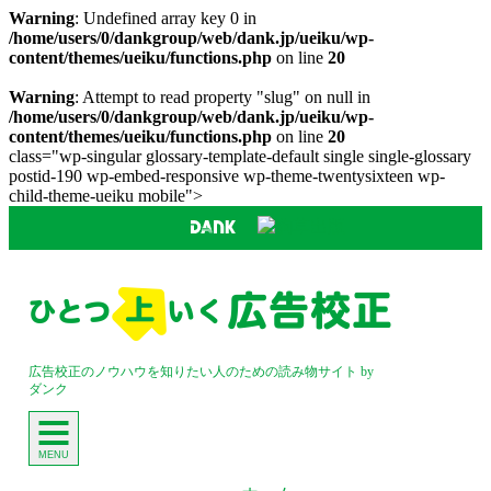
Warning
: Undefined array key 0 in
/home/users/0/dankgroup/web/dank.jp/ueiku/wp-
content/themes/ueiku/functions.php
on line
20
Warning
: Attempt to read property "slug" on null in
/home/users/0/dankgroup/web/dank.jp/ueiku/wp-
content/themes/ueiku/functions.php
on line
20
class="wp-singular glossary-template-default single single-glossary
postid-190 wp-embed-responsive wp-theme-twentysixteen wp-
child-theme-ueiku mobile">
コ
ン
テ
ン
ツ
広告校正のノウハウを知りたい人のための読み物サイト by
へ
ダンク
ス
キ
ッ
MENU
プ