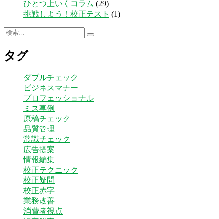
ひとつ上いくコラム
(29)
挑戦しよう！校正テスト
(1)
検
検
索:
索
タグ
ダブルチェック
ビジネスマナー
プロフェッショナル
ミス事例
原稿チェック
品質管理
常識チェック
広告提案
情報編集
校正テクニック
校正疑問
校正赤字
業務改善
消費者視点