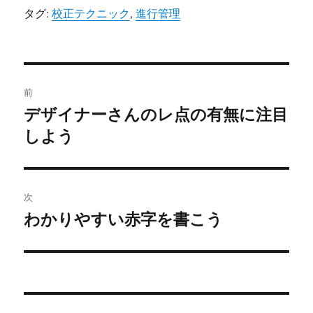
タグ:
校正テクニック
,
進行管理
投
前
稿
デザイナーさんのレ点の有無に注目
前
しよう
の
ナ
投
ビ
稿:
ゲ
次
わかりやすい赤字を書こう
次
ー
の
シ
投
稿:
ョ