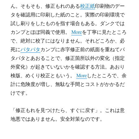
ん。そもそも、修正もれのある
校正紙
印刷物のデー
タを確認用に印刷した紙のこと。実際の印刷環境で
試し刷りをしたものを指す場合もある。ダンクでは
カンプとほぼ同義で使用。
More
を丁寧に見たところ
で、絶対に校了にはなりません。それどころか、必
死に
パタパタ
カンプに赤字修正前の紙面を重ねてパ
タパタとあおることで、修正箇所以外の変化（指定
外変化）が起きていないかを確認する方法。あおり
検版、めくり校正ともいう。
More
したところで、余
計に危険度が増し、無駄な手間とコストがかかるだ
けです。
「修正もれを見つけたら、すぐに戻す」。これは意
地悪ではありません。安全対策なのです。