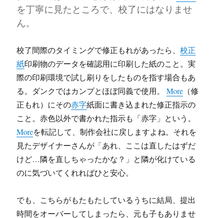
を丁寧に見たところで、校了にはなりませ
ん。
校了間際のタイミングで修正もれがあったら、
校正
紙
印刷物のデータを確認用に印刷した紙のこと。実
際の印刷環境で試し刷りをしたものを指す場合もあ
る。ダンクではカンプとほぼ同義で使用。
More
（修
正もれ）にその
赤字
紙面に書き込まれた修正指示の
こと。赤色以外で書かれた指示も「赤字」という。
More
を転記して、制作会社に戻しますよね。それを
見たデザイナーさんが「あれ、ここは直したはずだ
けど…隣を直しちゃったかな？」と隣が化けている
のに気づいてくれればひと安心。
でも、こちらがもたもたしているうちに結局、提出
時間をオーバーしてしまったら、元も子もありませ