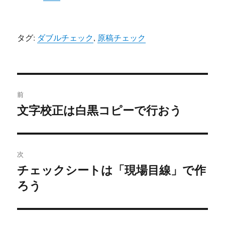
タグ:
ダブルチェック
,
原稿チェック
投
前
稿
文字校正は白黒コピーで行おう
前
の
ナ
投
ビ
稿:
次
ゲ
チェックシートは「現場目線」で作
次
ろう
の
ー
投
シ
稿: