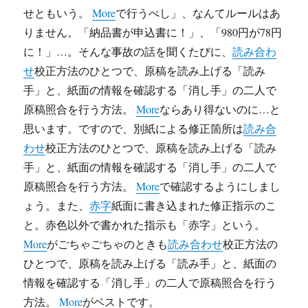
せともいう。
More
で行うべし」、なんてルールはあ
りません。「納品書が申込書に！」、「980円が78円
に！」…。そんな事故の話を聞くたびに、
読み合わ
せ
校正方法のひとつで、原稿を読み上げる「読み
手」と、紙面の情報を確認する「消し手」の二人で
原稿照合を行う方法。
More
ならあり得ないのに…と
思います。ですので、別紙による修正箇所は
読み合
わせ
校正方法のひとつで、原稿を読み上げる「読み
手」と、紙面の情報を確認する「消し手」の二人で
原稿照合を行う方法。
More
で確認するようにしまし
ょう。また、
赤字
紙面に書き込まれた修正指示のこ
と。赤色以外で書かれた指示も「赤字」という。
More
がごちゃごちゃのときも
読み合わせ
校正方法の
ひとつで、原稿を読み上げる「読み手」と、紙面の
情報を確認する「消し手」の二人で原稿照合を行う
方法。
More
がベストです。