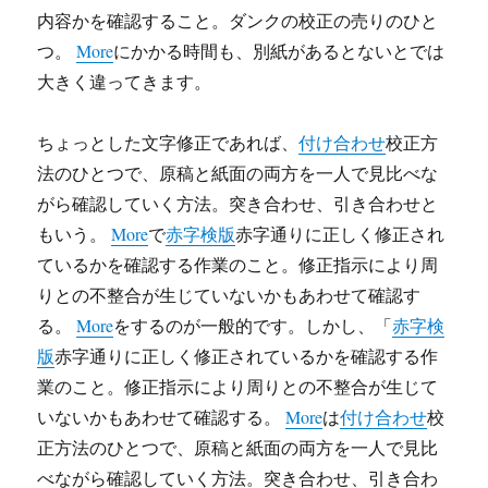
内容かを確認すること。ダンクの校正の売りのひと
つ。
More
にかかる時間も、別紙があるとないとでは
大きく違ってきます。
ちょっとした文字修正であれば、
付け合わせ
校正方
法のひとつで、原稿と紙面の両方を一人で見比べな
がら確認していく方法。突き合わせ、引き合わせと
もいう。
More
で
赤字検版
赤字通りに正しく修正され
ているかを確認する作業のこと。修正指示により周
りとの不整合が生じていないかもあわせて確認す
る。
More
をするのが一般的です。しかし、「
赤字検
版
赤字通りに正しく修正されているかを確認する作
業のこと。修正指示により周りとの不整合が生じて
いないかもあわせて確認する。
More
は
付け合わせ
校
正方法のひとつで、原稿と紙面の両方を一人で見比
べながら確認していく方法。突き合わせ、引き合わ