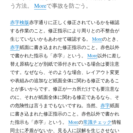
う方法。
More
で事故を防ごう。
赤字検版
赤字通りに正しく修正されているかを確認
する作業のこと。修正指示により周りとの不整合が
生じていないかもあわせて確認する。
More
のとき、
赤字
紙面に書き込まれた修正指示のこと。赤色以外
で書かれた指示も「赤字」という。
More
以外に差し
替え原稿などが別紙で添付されている場合は要注意
です。なぜなら、そのような場合、レイアウト変更
や表組みの追加など
紙面全体に関わる修正であるこ
とが多いからです。修正が一カ所だけでも要注意な
のに、それが紙面全体に関わる修正であるなら、そ
の危険性は言うまでもないですね。当然、
赤字
紙面
に書き込まれた修正指示のこと。赤色以外で書かれ
た指示も「赤字」という。
More
の
常識チェック
情報
同士に矛盾がないか、見る人に誤解を生じさせない