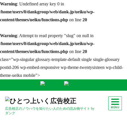
Warning
: Undefined array key 0 in
/home/users/0/dankgroup/web/dank.jp/ueiku/wp-
content/themes/ueiku/functions.php
on line
20
Warning
: Attempt to read property "slug" on null in
/home/users/0/dankgroup/web/dank.jp/ueiku/wp-
content/themes/ueiku/functions.php
on line
20
class="wp-singular glossary-template-default single single-glossary
postid-206 wp-embed-responsive wp-theme-twentysixteen wp-child-
theme-ueiku mobile">
MENU
広告校正のノウハウを知りたい人のための読み物サイト by
ダンク